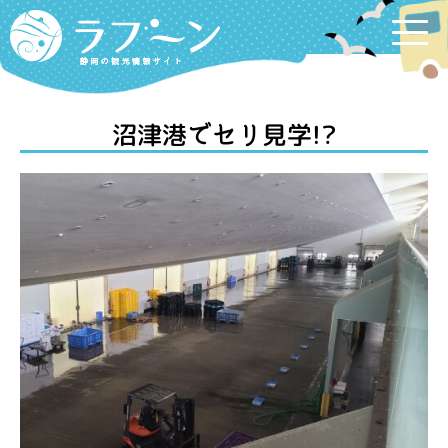
Labooon
沼津港でセリ見学!?