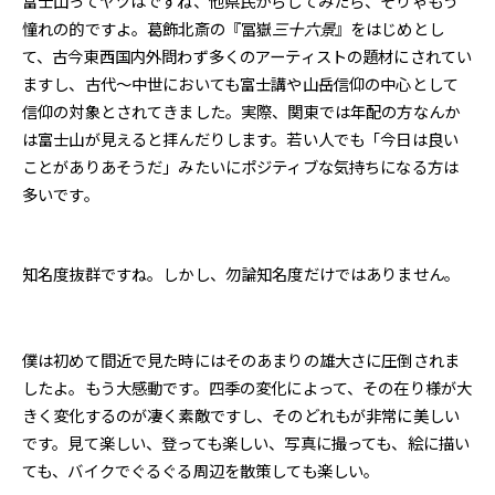
富士山ってヤツはですね、他県民からしてみたら、そりゃもう
憧れの的ですよ。葛飾北斎の『冨嶽
三十六景
』をはじめとし
て、古今東西国内外問わず多くのアーティストの題材にされてい
ますし、古代～中世においても富士講や山岳信仰の中心として
信仰の対象とされてきました。実際、関東では年配の方なんか
は富士山が見えると拝んだりします。若い人でも「今日は良い
ことがありあそうだ」みたいにポジティブな気持ちになる方は
多いです。
知名度抜群ですね。しかし、勿論知名度だけではありません。
僕は初めて間近で見た時にはそのあまりの雄大さに圧倒されま
したよ。もう大感動です。四季の変化によって、その在り様が大
きく変化するのが凄く素敵ですし、そのどれもが非常に美しい
です。見て楽しい、登っても楽しい、写真に撮っても、絵に描い
ても、バイクでぐるぐる周辺を散策しても楽しい。