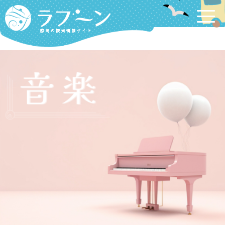
Labooon