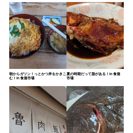
朝からガツン！っとかつ丼をかきこ
夏の時期だって脂がある！in 食遊
む！in 食遊市場
市場