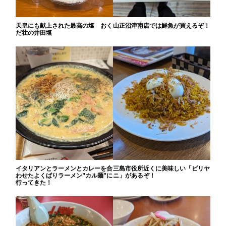
天皇にも献上された最高の塩 おく
山正沼津南店では鮮魚が買えるぞ！
だ壮の井田塩
イタリアンとラーメンとカレーを合
三島市役所近くに美味しい「ビリヤ
わせたよくばりラーメン”カル麺”に
ニ」があるぞ！
行ってきた！