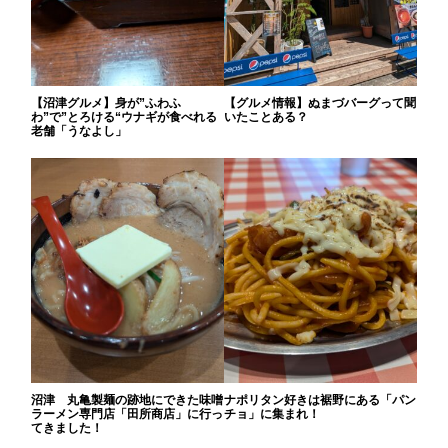
【沼津グルメ】身が”ふわふ
【グルメ情報】ぬまづバーグって聞
わ”で”とろける“ウナギが食べれる
いたことある？
老舗「うなよし」
沼津 丸亀製麺の跡地にできた味噌
ナポリタン好きは裾野にある「パン
ラーメン専門店「田所商店」に行っ
チョ」に集まれ！
てきました！