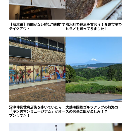
【沼津編】時間がない時は”華味”で
清水町で鮮魚を買おう！食遊市場で
テイクアウト
ヒラメを買ってきました！
沼津仲見世商店街を歩いていたら
大熱海国際ゴルフクラブの熱海コー
「キン肉マンミュージアム」がオー
スのお昼ご飯が楽しみ！？
プンしてた！