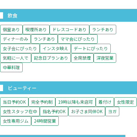
飲食
個室あり
喫煙所あり
ドレスコードあり
ランチあり
ディナーのみ
ランチあり
ママ会にぴったり
女子会にぴったり
インスタ映え
デートにぴったり
気軽に一人で
記念日プランあり
全席禁煙
深夜営業
中華料理
ビューティー
当日予約OK
完全予約制
19時以降も来店可
着付け
女性限定
女性スタッフ在中
指名予約OK
お子さま同伴OK
ヨガ
女性専用ジム
24時間営業