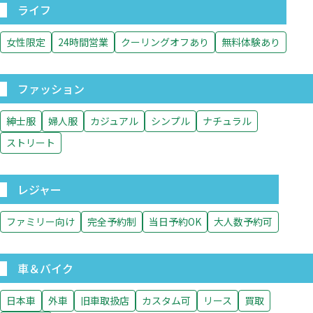
ライフ
女性限定
24時間営業
クーリングオフあり
無料体験あり
ファッション
紳士服
婦人服
カジュアル
シンプル
ナチュラル
ストリート
レジャー
ファミリー向け
完全予約制
当日予約OK
大人数予約可
車＆バイク
日本車
外車
旧車取扱店
カスタム可
リース
買取