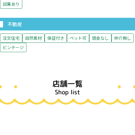
試乗あり
不動産
注文住宅
自然素材
保証付き
ペット可
頭金なし
仲介無し
ビンテージ
店舗一覧
Shop list