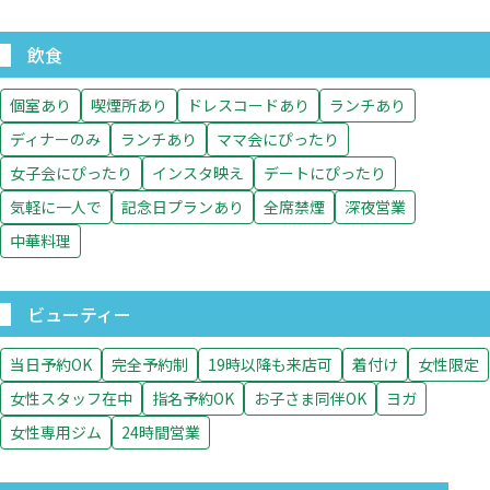
飲食
個室あり
喫煙所あり
ドレスコードあり
ランチあり
ディナーのみ
ランチあり
ママ会にぴったり
女子会にぴったり
インスタ映え
デートにぴったり
気軽に一人で
記念日プランあり
全席禁煙
深夜営業
中華料理
ビューティー
当日予約OK
完全予約制
19時以降も来店可
着付け
女性限定
女性スタッフ在中
指名予約OK
お子さま同伴OK
ヨガ
女性専用ジム
24時間営業